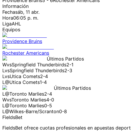
Providence Bruins
5
-
6
Rochester Americans
Información
Fecha
sáb, 11 abr.
Hora
06:05 p. m.
Liga
AHL
Equipos
Providence Bruins
Rochester Americans
Últimos Partidos
W
vs
Springfield Thunderbirds
2-1
L
vs
Springfield Thunderbirds
2-3
L
vs
Utica Comets
2-4
L
@
Utica Comets
1-4
Últimos Partidos
L
@
Toronto Marlies
2-4
W
vs
Toronto Marlies
4-0
L
@
Toronto Marlies
0-5
L
@
Wilkes-Barre/Scranton
0-8
FieldsBet
FieldsBet ofrece cuotas profesionales en apuestas deport