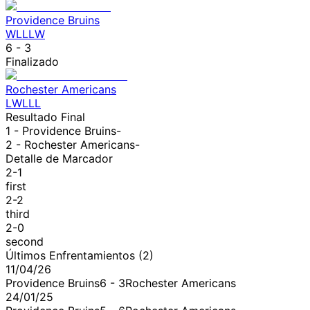
Providence Bruins
W
L
L
L
W
6
-
3
Finalizado
Rochester Americans
L
W
L
L
L
Resultado Final
1 -
Providence Bruins
-
2 -
Rochester Americans
-
Detalle de Marcador
2-1
first
2-2
third
2-0
second
Últimos Enfrentamientos (
2
)
11/04/26
Providence Bruins
6
-
3
Rochester Americans
24/01/25