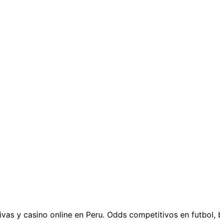
ivas y casino online en Peru. Odds competitivos en futbol,