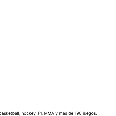
 basketball, hockey, F1, MMA y mas de 190 juegos.