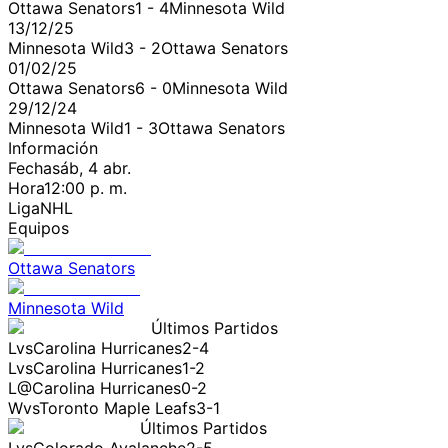
Ottawa Senators
1
-
4
Minnesota Wild
13/12/25
Minnesota Wild
3
-
2
Ottawa Senators
01/02/25
Ottawa Senators
6
-
0
Minnesota Wild
29/12/24
Minnesota Wild
1
-
3
Ottawa Senators
Información
Fecha
sáb, 4 abr.
Hora
12:00 p. m.
Liga
NHL
Equipos
Ottawa Senators
Minnesota Wild
Últimos Partidos
L
vs
Carolina Hurricanes
2-4
L
vs
Carolina Hurricanes
1-2
L
@
Carolina Hurricanes
0-2
W
vs
Toronto Maple Leafs
3-1
Últimos Partidos