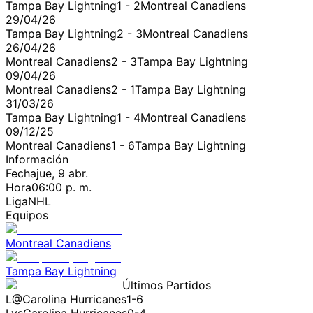
Tampa Bay Lightning
1
-
2
Montreal Canadiens
29/04/26
Tampa Bay Lightning
2
-
3
Montreal Canadiens
26/04/26
Montreal Canadiens
2
-
3
Tampa Bay Lightning
09/04/26
Montreal Canadiens
2
-
1
Tampa Bay Lightning
31/03/26
Tampa Bay Lightning
1
-
4
Montreal Canadiens
09/12/25
Montreal Canadiens
1
-
6
Tampa Bay Lightning
Información
Fecha
jue, 9 abr.
Hora
06:00 p. m.
Liga
NHL
Equipos
Montreal Canadiens
Tampa Bay Lightning
Últimos Partidos
L
@
Carolina Hurricanes
1-6