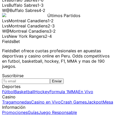
L
vs
Buffalo Sabres
1-6
L
vs
Buffalo Sabres
1-3
W
@
Buffalo Sabres
4-2
Últimos Partidos
L
vs
Montreal Canadiens
1-2
L
vs
Montreal Canadiens
2-3
W
@
Montreal Canadiens
3-2
L
vs
New York Rangers
2-4
FieldsBet
FieldsBet ofrece cuotas profesionales en apuestas
deportivas y casino online en Peru. Odds competitivos
en futbol, basketball, hockey, F1, MMA y mas de 190
juegos.
Suscribirse
Enviar
Deportes
Fútbol
Basketball
Hockey
Formula 1
MMA
En Vivo
Casino
Tragamonedas
Casino en Vivo
Crash Games
Jackpot
Mesa
Información
Promociones
Guías
Juego Responsable