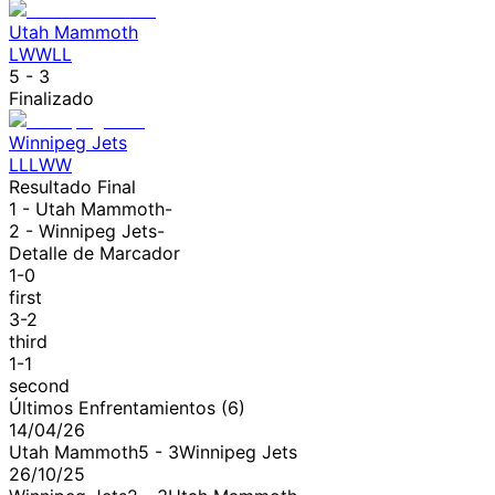
Utah Mammoth
L
W
W
L
L
5
-
3
Finalizado
Winnipeg Jets
L
L
L
W
W
Resultado Final
1 -
Utah Mammoth
-
2 -
Winnipeg Jets
-
Detalle de Marcador
1-0
first
3-2
third
1-1
second
Últimos Enfrentamientos (
6
)
14/04/26
Utah Mammoth
5
-
3
Winnipeg Jets
26/10/25