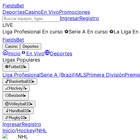
FieldsBet
Deportes
Casino
En Vivo
Promociones
Ingresar
Registro
LIVE
Liga Profesional
En curso
⚽
Serie A
En curso
⚽
La Liga
En
FieldsBet
Casino
Deportes
Inicio
En Vivo
Deportes
Ligas Populares
⚽
Futbol
18
▸
Liga Profesional
Serie A (Brazil)
MLS
Primera División
Premi
🏀
Basketball
10
▸
🏒
Hockey
7
▸
⚾
Beisbol
4
▸
🏐
Volleyball
10
▸
🤾
Handball
10
▸
🏉
Rugby
10
▸
Ingresar
Registro
Inicio
/
Hockey
/
NHL
NHL