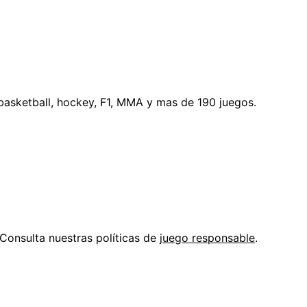
 basketball, hockey, F1, MMA y mas de 190 juegos.
Consulta nuestras políticas de
juego responsable
.