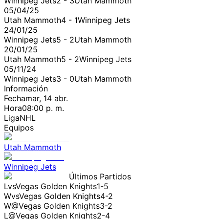
Winnipeg Jets
2
-
3
Utah Mammoth
05/04/25
Utah Mammoth
4
-
1
Winnipeg Jets
24/01/25
Winnipeg Jets
5
-
2
Utah Mammoth
20/01/25
Utah Mammoth
5
-
2
Winnipeg Jets
05/11/24
Winnipeg Jets
3
-
0
Utah Mammoth
Información
Fecha
mar, 14 abr.
Hora
08:00 p. m.
Liga
NHL
Equipos
Utah Mammoth
Winnipeg Jets
Últimos Partidos
L
vs
Vegas Golden Knights
1-5
W
vs
Vegas Golden Knights
4-2
W
@
Vegas Golden Knights
3-2
L
@
Vegas Golden Knights
2-4