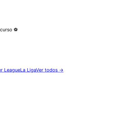
 curso
⚽
er League
La Liga
Ver todos →