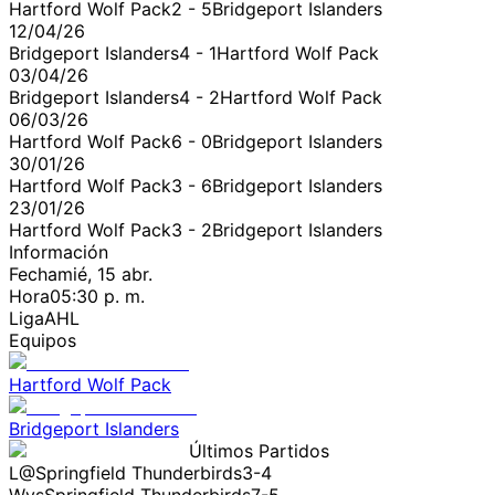
Hartford Wolf Pack
2
-
5
Bridgeport Islanders
12/04/26
Bridgeport Islanders
4
-
1
Hartford Wolf Pack
03/04/26
Bridgeport Islanders
4
-
2
Hartford Wolf Pack
06/03/26
Hartford Wolf Pack
6
-
0
Bridgeport Islanders
30/01/26
Hartford Wolf Pack
3
-
6
Bridgeport Islanders
23/01/26
Hartford Wolf Pack
3
-
2
Bridgeport Islanders
Información
Fecha
mié, 15 abr.
Hora
05:30 p. m.
Liga
AHL
Equipos
Hartford Wolf Pack
Bridgeport Islanders
Últimos Partidos
L
@
Springfield Thunderbirds
3-4