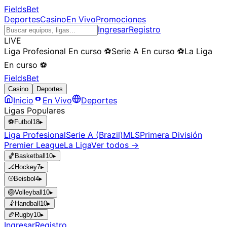
FieldsBet
Deportes
Casino
En Vivo
Promociones
Ingresar
Registro
LIVE
Liga Profesional
En curso
⚽
Serie A
En curso
⚽
La Liga
En curso
⚽
FieldsBet
Casino
Deportes
Inicio
En Vivo
Deportes
Ligas Populares
⚽
Futbol
18
▸
Liga Profesional
Serie A (Brazil)
MLS
Primera División
Premier League
La Liga
Ver todos →
🏀
Basketball
10
▸
🏒
Hockey
7
▸
⚾
Beisbol
4
▸
🏐
Volleyball
10
▸
🤾
Handball
10
▸
🏉
Rugby
10
▸
Ingresar
Registro