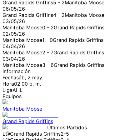
Grand Rapids Griffins
5
-
2
Manitoba Moose
06/05/26
Grand Rapids Griffins
4
-
2
Manitoba Moose
03/05/26
Manitoba Moose
0
-
2
Grand Rapids Griffins
02/05/26
Manitoba Moose
1
-
0
Grand Rapids Griffins
04/04/26
Manitoba Moose
2
-
7
Grand Rapids Griffins
03/04/26
Manitoba Moose
3
-
6
Grand Rapids Griffins
Información
Fecha
sáb, 2 may.
Hora
02:00 p. m.
Liga
AHL
Equipos
Manitoba Moose
Grand Rapids Griffins
Últimos Partidos
L
@
Grand Rapids Griffins
2-5