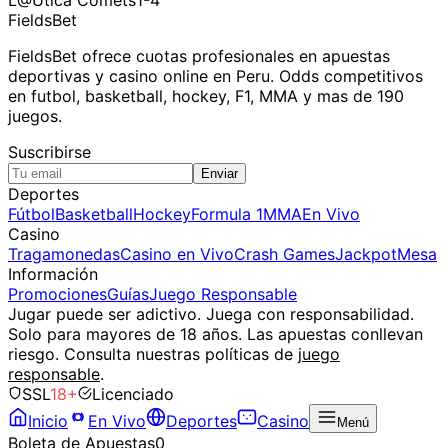
L
@
Utica Comets
1-4
FieldsBet
FieldsBet ofrece cuotas profesionales en apuestas
deportivas y casino online en Peru. Odds competitivos
en futbol, basketball, hockey, F1, MMA y mas de 190
juegos.
Suscribirse
Enviar
Deportes
Fútbol
Basketball
Hockey
Formula 1
MMA
En Vivo
Casino
Tragamonedas
Casino en Vivo
Crash Games
Jackpot
Mesa
Información
Promociones
Guías
Juego Responsable
Jugar puede ser adictivo. Juega con responsabilidad.
Solo para mayores de 18 años. Las apuestas conllevan
riesgo. Consulta nuestras políticas de
juego
responsable
.
SSL
18+
Licenciado
Inicio
En Vivo
Deportes
Casino
Menú
Boleta de Apuestas
0