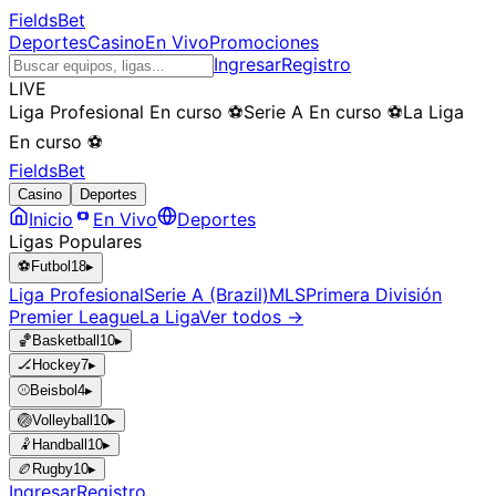
FieldsBet
Deportes
Casino
En Vivo
Promociones
Ingresar
Registro
LIVE
Liga Profesional
En curso
⚽
Serie A
En curso
⚽
La Liga
En curso
⚽
FieldsBet
Casino
Deportes
Inicio
En Vivo
Deportes
Ligas Populares
⚽
Futbol
18
▸
Liga Profesional
Serie A (Brazil)
MLS
Primera División
Premier League
La Liga
Ver todos →
🏀
Basketball
10
▸
🏒
Hockey
7
▸
⚾
Beisbol
4
▸
🏐
Volleyball
10
▸
🤾
Handball
10
▸
🏉
Rugby
10
▸
Ingresar
Registro