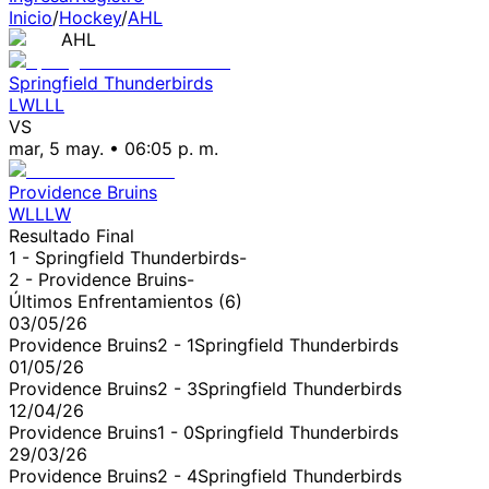
Inicio
/
Hockey
/
AHL
AHL
Springfield Thunderbirds
L
W
L
L
L
VS
mar, 5 may.
•
06:05 p. m.
Providence Bruins
W
L
L
L
W
Resultado Final
1 -
Springfield Thunderbirds
-
2 -
Providence Bruins
-
Últimos Enfrentamientos (
6
)
03/05/26
Providence Bruins
2
-
1
Springfield Thunderbirds
01/05/26
Providence Bruins
2
-
3
Springfield Thunderbirds
12/04/26
Providence Bruins
1
-
0
Springfield Thunderbirds
29/03/26
Providence Bruins
2
-
4
Springfield Thunderbirds