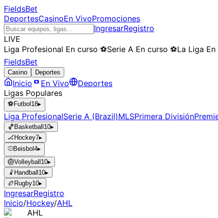
FieldsBet
Deportes
Casino
En Vivo
Promociones
Ingresar
Registro
LIVE
Liga Profesional
En curso
⚽
Serie A
En curso
⚽
La Liga
En
FieldsBet
Casino
Deportes
Inicio
En Vivo
Deportes
Ligas Populares
⚽
Futbol
18
▸
Liga Profesional
Serie A (Brazil)
MLS
Primera División
Premi
🏀
Basketball
10
▸
🏒
Hockey
7
▸
⚾
Beisbol
4
▸
🏐
Volleyball
10
▸
🤾
Handball
10
▸
🏉
Rugby
10
▸
Ingresar
Registro
Inicio
/
Hockey
/
AHL
AHL