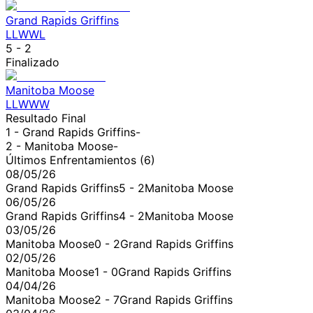
Grand Rapids Griffins
L
L
W
W
L
5
-
2
Finalizado
Manitoba Moose
L
L
W
W
W
Resultado Final
1 -
Grand Rapids Griffins
-
2 -
Manitoba Moose
-
Últimos Enfrentamientos (
6
)
08/05/26
Grand Rapids Griffins
5
-
2
Manitoba Moose
06/05/26
Grand Rapids Griffins
4
-
2
Manitoba Moose
03/05/26
Manitoba Moose
0
-
2
Grand Rapids Griffins
02/05/26
Manitoba Moose
1
-
0
Grand Rapids Griffins
04/04/26
Manitoba Moose
2
-
7
Grand Rapids Griffins