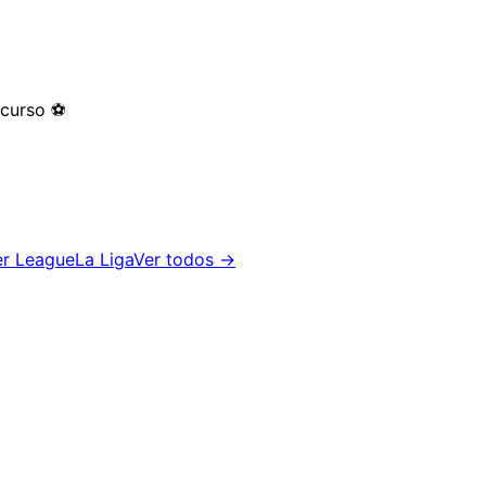
 curso
⚽
er League
La Liga
Ver todos →