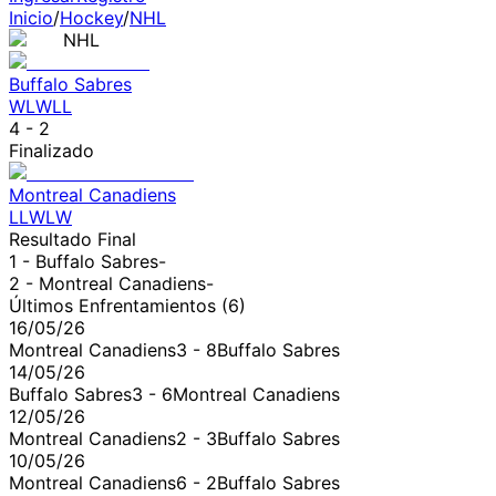
Inicio
/
Hockey
/
NHL
NHL
Buffalo Sabres
W
L
W
L
L
4
-
2
Finalizado
Montreal Canadiens
L
L
W
L
W
Resultado Final
1 -
Buffalo Sabres
-
2 -
Montreal Canadiens
-
Últimos Enfrentamientos (
6
)
16/05/26
Montreal Canadiens
3
-
8
Buffalo Sabres
14/05/26
Buffalo Sabres
3
-
6
Montreal Canadiens
12/05/26
Montreal Canadiens
2
-
3
Buffalo Sabres
10/05/26
Montreal Canadiens
6
-
2
Buffalo Sabres