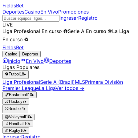
FieldsBet
Deportes
Casino
En Vivo
Promociones
Ingresar
Registro
LIVE
Liga Profesional
En curso
⚽
Serie A
En curso
⚽
La Liga
En curso
⚽
FieldsBet
Casino
Deportes
Inicio
En Vivo
Deportes
Ligas Populares
⚽
Futbol
18
▸
Liga Profesional
Serie A (Brazil)
MLS
Primera División
Premier League
La Liga
Ver todos →
🏀
Basketball
10
▸
🏒
Hockey
7
▸
⚾
Beisbol
4
▸
🏐
Volleyball
10
▸
🤾
Handball
10
▸
🏉
Rugby
10
▸
Ingresar
Registro