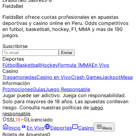
L
vs
Buffalo Sabres
3-8
FieldsBet
FieldsBet ofrece cuotas profesionales en apuestas
deportivas y casino online en Peru. Odds competitivos
en futbol, basketball, hockey, F1, MMA y mas de 190
juegos.
Suscribirse
Enviar
Deportes
Fútbol
Basketball
Hockey
Formula 1
MMA
En Vivo
Casino
Tragamonedas
Casino en Vivo
Crash Games
Jackpot
Mesa
Información
Promociones
Guías
Juego Responsable
Jugar puede ser adictivo. Juega con responsabilidad.
Solo para mayores de 18 años. Las apuestas conllevan
riesgo. Consulta nuestras políticas de
juego
responsable
.
SSL
18+
Licenciado
Inicio
En Vivo
Deportes
Casino
Menú
Boleta de Apuestas
0