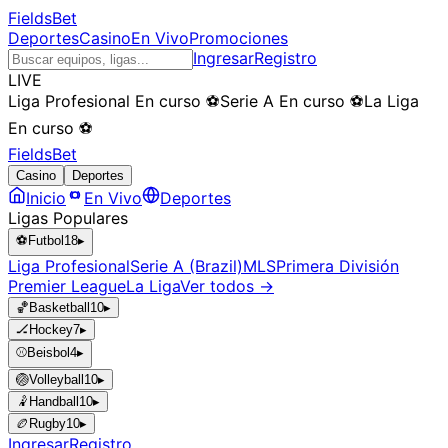
FieldsBet
Deportes
Casino
En Vivo
Promociones
Ingresar
Registro
LIVE
Liga Profesional
En curso
⚽
Serie A
En curso
⚽
La Liga
En curso
⚽
FieldsBet
Casino
Deportes
Inicio
En Vivo
Deportes
Ligas Populares
⚽
Futbol
18
▸
Liga Profesional
Serie A (Brazil)
MLS
Primera División
Premier League
La Liga
Ver todos →
🏀
Basketball
10
▸
🏒
Hockey
7
▸
⚾
Beisbol
4
▸
🏐
Volleyball
10
▸
🤾
Handball
10
▸
🏉
Rugby
10
▸
Ingresar
Registro