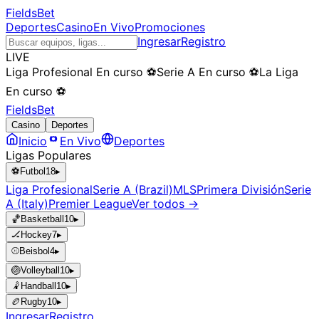
FieldsBet
Deportes
Casino
En Vivo
Promociones
Ingresar
Registro
LIVE
Liga Profesional
En curso
⚽
Serie A
En curso
⚽
La Liga
En curso
⚽
FieldsBet
Casino
Deportes
Inicio
En Vivo
Deportes
Ligas Populares
⚽
Futbol
18
▸
Liga Profesional
Serie A (Brazil)
MLS
Primera División
Serie
A (Italy)
Premier League
Ver todos →
🏀
Basketball
10
▸
🏒
Hockey
7
▸
⚾
Beisbol
4
▸
🏐
Volleyball
10
▸
🤾
Handball
10
▸
🏉
Rugby
10
▸
Ingresar
Registro