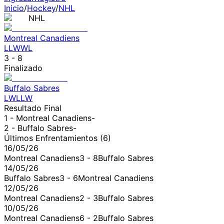
Inicio
/
Hockey
/
NHL
NHL
Montreal Canadiens
L
L
W
W
L
3
-
8
Finalizado
Buffalo Sabres
L
W
L
L
W
Resultado Final
1 -
Montreal Canadiens
-
2 -
Buffalo Sabres
-
Últimos Enfrentamientos (
6
)
16/05/26
Montreal Canadiens
3
-
8
Buffalo Sabres
14/05/26
Buffalo Sabres
3
-
6
Montreal Canadiens
12/05/26
Montreal Canadiens
2
-
3
Buffalo Sabres
10/05/26
Montreal Canadiens
6
-
2
Buffalo Sabres