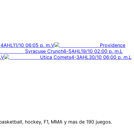
-4
AHL
11/10
06:05 p. m.
V
Providence
Syracuse Crunch
6-5
AHL
19/10
02:00 p. m.
L
.
V
Utica Comets
4-3
AHL
30/10
06:00 p. m.
L
 basketball, hockey, F1, MMA y mas de 190 juegos.