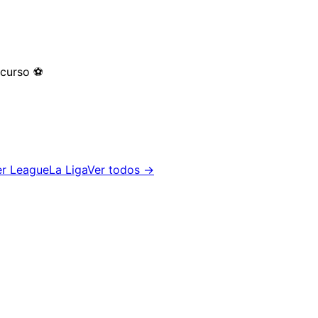
 curso
⚽
er League
La Liga
Ver todos →