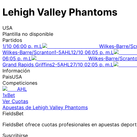
Lehigh Valley Phantoms
USA
Plantilla no disponible
Partidos
1/10
06:00 p. m.
L
Wilkes-Barre/Sc
Wilkes-Barre/Scranton
1-5
AHL
12/10
06:05 p. m.
L
06:05 p. m.
L
Wilkes-Barre/Scrant
Grand Rapids Griffins
2-5
AHL
27/10
02:05 p. m.
L
Información
Pais
USA
Competiciones
AHL
1xBet
Ver Cuotas
Apuestas de
Lehigh Valley Phantoms
FieldsBet
FieldsBet ofrece cuotas profesionales en apuestas deport
Suscribirse