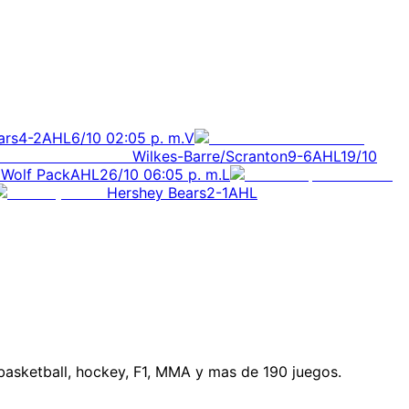
ars
4-2
AHL
6/10
02:05 p. m.
V
Wilkes-Barre/Scranton
9-6
AHL
19/10
 Wolf Pack
AHL
26/10
06:05 p. m.
L
Hershey Bears
2-1
AHL
 basketball, hockey, F1, MMA y mas de 190 juegos.