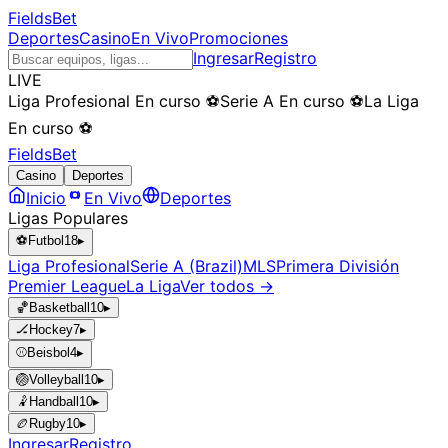
FieldsBet
Deportes
Casino
En Vivo
Promociones
Ingresar
Registro
LIVE
Liga Profesional
En curso
⚽
Serie A
En curso
⚽
La Liga
En curso
⚽
FieldsBet
Casino
Deportes
Inicio
En Vivo
Deportes
Ligas Populares
⚽
Futbol
18
▸
Liga Profesional
Serie A (Brazil)
MLS
Primera División
Premier League
La Liga
Ver todos →
🏀
Basketball
10
▸
🏒
Hockey
7
▸
⚾
Beisbol
4
▸
🏐
Volleyball
10
▸
🤾
Handball
10
▸
🏉
Rugby
10
▸
Ingresar
Registro