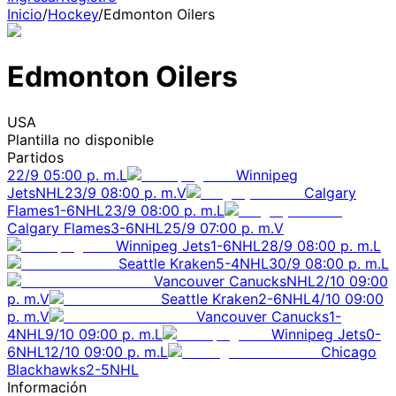
Inicio
/
Hockey
/
Edmonton Oilers
Edmonton Oilers
USA
Plantilla no disponible
Partidos
22/9
05:00 p. m.
L
Winnipeg
Jets
NHL
23/9
08:00 p. m.
V
Calgary
Flames
1-6
NHL
23/9
08:00 p. m.
L
Calgary Flames
3-6
NHL
25/9
07:00 p. m.
V
Winnipeg Jets
1-6
NHL
28/9
08:00 p. m.
L
Seattle Kraken
5-4
NHL
30/9
08:00 p. m.
L
Vancouver Canucks
NHL
2/10
09:00
p. m.
V
Seattle Kraken
2-6
NHL
4/10
09:00
p. m.
V
Vancouver Canucks
1-
4
NHL
9/10
09:00 p. m.
L
Winnipeg Jets
0-
6
NHL
12/10
09:00 p. m.
L
Chicago
Blackhawks
2-5
NHL
Información