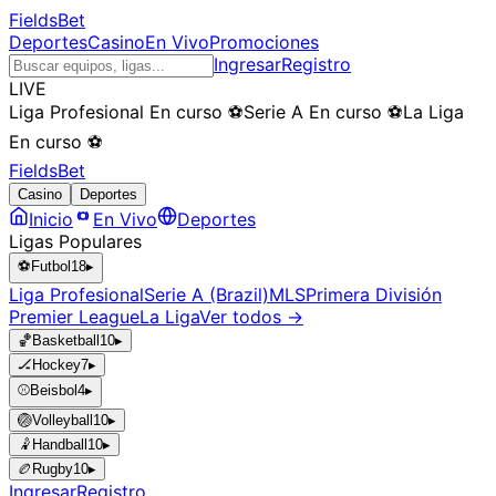
FieldsBet
Deportes
Casino
En Vivo
Promociones
Ingresar
Registro
LIVE
Liga Profesional
En curso
⚽
Serie A
En curso
⚽
La Liga
En curso
⚽
FieldsBet
Casino
Deportes
Inicio
En Vivo
Deportes
Ligas Populares
⚽
Futbol
18
▸
Liga Profesional
Serie A (Brazil)
MLS
Primera División
Premier League
La Liga
Ver todos →
🏀
Basketball
10
▸
🏒
Hockey
7
▸
⚾
Beisbol
4
▸
🏐
Volleyball
10
▸
🤾
Handball
10
▸
🏉
Rugby
10
▸
Ingresar
Registro