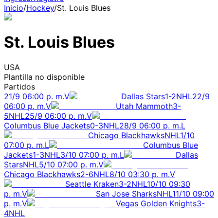
Inicio
/
Hockey
/
St. Louis Blues
St. Louis Blues
USA
Plantilla no disponible
Partidos
21/9
06:00 p. m.
V
Dallas Stars
1-2
NHL
22/9
06:00 p. m.
V
Utah Mammoth
3-
5
NHL
25/9
06:00 p. m.
V
Columbus Blue Jackets
0-3
NHL
28/9
06:00 p. m.
L
Chicago Blackhawks
NHL
1/10
07:00 p. m.
L
Columbus Blue
Jackets
1-3
NHL
3/10
07:00 p. m.
L
Dallas
Stars
NHL
5/10
07:00 p. m.
V
Chicago Blackhawks
2-6
NHL
8/10
03:30 p. m.
V
Seattle Kraken
3-2
NHL
10/10
09:30
p. m.
V
San Jose Sharks
NHL
11/10
09:00
p. m.
V
Vegas Golden Knights
3-
4
NHL