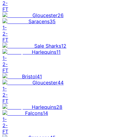
2
-
FT
Gloucester
26
Saracens
35
1
-
2
-
FT
Sale Sharks
12
Harlequins
11
1
-
2
-
FT
Bristol
41
Gloucester
44
1
-
2
-
FT
Harlequins
28
Falcons
14
1
-
2
-
FT