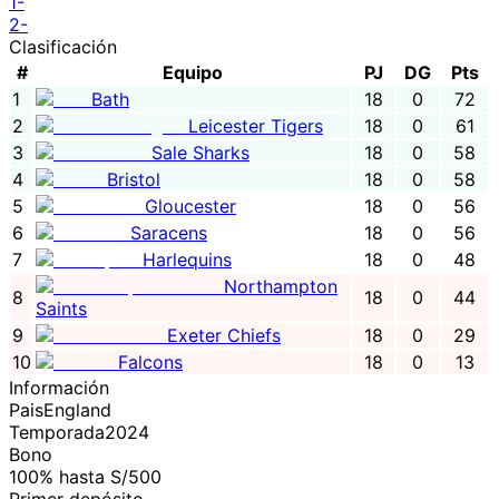
1
-
2
-
Clasificación
#
Equipo
PJ
DG
Pts
1
Bath
18
0
72
2
Leicester Tigers
18
0
61
3
Sale Sharks
18
0
58
4
Bristol
18
0
58
5
Gloucester
18
0
56
6
Saracens
18
0
56
7
Harlequins
18
0
48
Northampton
8
18
0
44
Saints
9
Exeter Chiefs
18
0
29
10
Falcons
18
0
13
Información
Pais
England
Temporada
2024
Bono
100% hasta S/500
Primer depósito