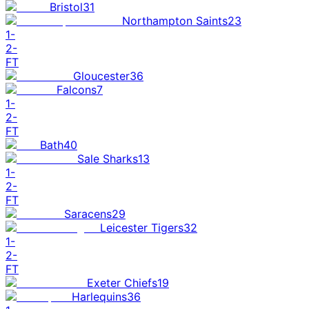
Bristol
31
Northampton Saints
23
1
-
2
-
FT
Gloucester
36
Falcons
7
1
-
2
-
FT
Bath
40
Sale Sharks
13
1
-
2
-
FT
Saracens
29
Leicester Tigers
32
1
-
2
-
FT
Exeter Chiefs
19
Harlequins
36