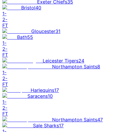
Exeter Chiefs
35
Bristol
40
1
-
2
-
FT
Gloucester
31
Bath
55
1
-
2
-
FT
Leicester Tigers
24
Northampton Saints
8
1
-
2
-
FT
Harlequins
17
Saracens
10
1
-
2
-
FT
Northampton Saints
47
Sale Sharks
17
1
-