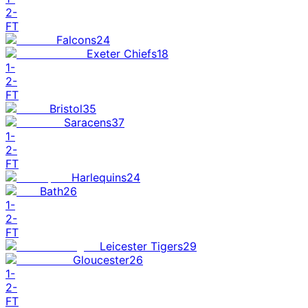
2
-
FT
Falcons
24
Exeter Chiefs
18
1
-
2
-
FT
Bristol
35
Saracens
37
1
-
2
-
FT
Harlequins
24
Bath
26
1
-
2
-
FT
Leicester Tigers
29
Gloucester
26
1
-
2
-
FT