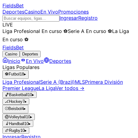
FieldsBet
Deportes
Casino
En Vivo
Promociones
Ingresar
Registro
LIVE
Liga Profesional
En curso
⚽
Serie A
En curso
⚽
La Liga
En curso
⚽
FieldsBet
Casino
Deportes
Inicio
En Vivo
Deportes
Ligas Populares
⚽
Futbol
18
▸
Liga Profesional
Serie A (Brazil)
MLS
Primera División
Premier League
La Liga
Ver todos →
🏀
Basketball
10
▸
🏒
Hockey
7
▸
⚾
Beisbol
4
▸
🏐
Volleyball
10
▸
🤾
Handball
10
▸
🏉
Rugby
10
▸
Ingresar
Registro