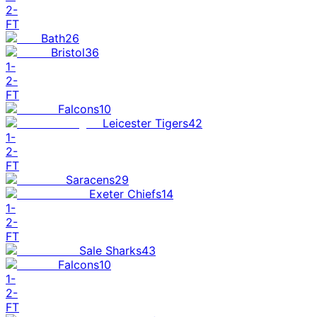
2
-
FT
Bath
26
Bristol
36
1
-
2
-
FT
Falcons
10
Leicester Tigers
42
1
-
2
-
FT
Saracens
29
Exeter Chiefs
14
1
-
2
-
FT
Sale Sharks
43
Falcons
10
1
-
2
-
FT