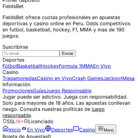
FieldsBet
FieldsBet ofrece cuotas profesionales en apuestas
deportivas y casino online en Peru. Odds competitivos
en futbol, basketball, hockey, F1, MMA y mas de 190
juegos.
Suscribirse
Enviar
Deportes
Fútbol
Basketball
Hockey
Formula 1
MMA
En Vivo
Casino
Tragamonedas
Casino en Vivo
Crash Games
Jackpot
Mesa
Información
Promociones
Guías
Juego Responsable
Jugar puede ser adictivo. Juega con responsabilidad.
Solo para mayores de 18 años. Las apuestas conllevan
riesgo. Consulta nuestras políticas de
juego
responsable
.
SSL
18+
Licenciado
Inicio
En Vivo
Deportes
Casino
Menú
Boleta de Apuestas
0