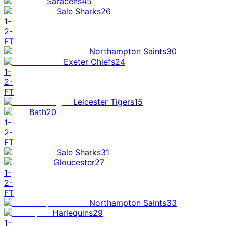
Saracens
45
Sale Sharks
26
1
-
2
-
FT
Northampton Saints
30
Exeter Chiefs
24
1
-
2
-
FT
Leicester Tigers
15
Bath
20
1
-
2
-
FT
Sale Sharks
31
Gloucester
27
1
-
2
-
FT
Northampton Saints
33
Harlequins
29
1
-