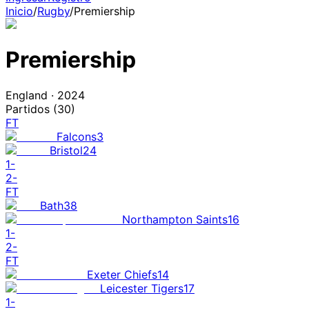
Inicio
/
Rugby
/
Premiership
Premiership
England
·
2024
Partidos (
30
)
FT
Falcons
3
Bristol
24
1
-
2
-
FT
Bath
38
Northampton Saints
16
1
-
2
-
FT
Exeter Chiefs
14
Leicester Tigers
17
1
-