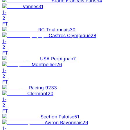
Stade Francais Paris
34
Vannes
31
1
-
2
-
FT
RC Toulonnais
30
Castres Olympique
28
1
-
2
-
FT
USA Perpignan
7
Montpellier
26
1
-
2
-
FT
Racing 92
33
Clermont
20
1
-
2
-
FT
Section Paloise
51
Aviron Bayonnais
29
1
-