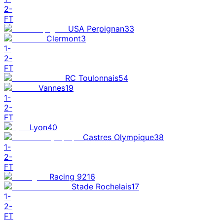
2
-
FT
USA Perpignan
33
Clermont
3
1
-
2
-
FT
RC Toulonnais
54
Vannes
19
1
-
2
-
FT
Lyon
40
Castres Olympique
38
1
-
2
-
FT
Racing 92
16
Stade Rochelais
17
1
-
2
-
FT