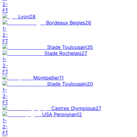
2
-
FT
Lyon
28
Bordeaux Begles
26
1
-
2
-
FT
Stade Toulousain
35
Stade Rochelais
27
1
-
2
-
FT
Montpellier
11
Stade Toulousain
20
1
-
2
-
FT
Castres Olympique
27
USA Perpignan
12
1
-
2
-
FT