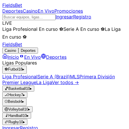
FieldsBet
Deportes
Casino
En Vivo
Promociones
Ingresar
Registro
LIVE
Liga Profesional
En curso
⚽
Serie A
En curso
⚽
La Liga
En curso
⚽
FieldsBet
Casino
Deportes
Inicio
En Vivo
Deportes
Ligas Populares
⚽
Futbol
18
▸
Liga Profesional
Serie A (Brazil)
MLS
Primera División
Premier League
La Liga
Ver todos →
🏀
Basketball
10
▸
🏒
Hockey
7
▸
⚾
Beisbol
4
▸
🏐
Volleyball
10
▸
🤾
Handball
10
▸
🏉
Rugby
10
▸
Ingresar
Registro