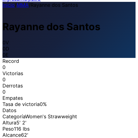
Inicio
/
MMA
/
Rayanne dos Santos
Rayanne dos Santos
0
V
0
D
0
E
Record
0
Victorias
0
Derrotas
0
Empates
Tasa de victoria
0
%
Datos
Categoría
Women's Strawweight
Altura
5' 2'
Peso
116 lbs
Alcance
62'