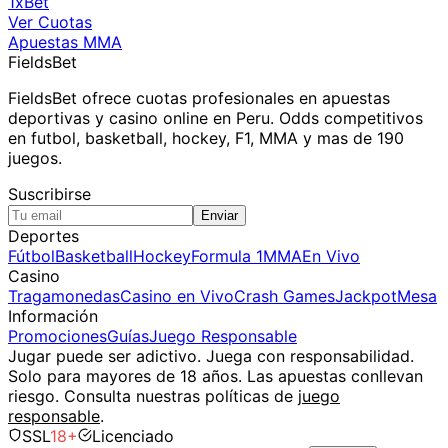
1xBet
Ver Cuotas
Apuestas MMA
FieldsBet
FieldsBet ofrece cuotas profesionales en apuestas
deportivas y casino online en Peru. Odds competitivos
en futbol, basketball, hockey, F1, MMA y mas de 190
juegos.
Suscribirse
Enviar
Deportes
Fútbol
Basketball
Hockey
Formula 1
MMA
En Vivo
Casino
Tragamonedas
Casino en Vivo
Crash Games
Jackpot
Mesa
Información
Promociones
Guías
Juego Responsable
Jugar puede ser adictivo. Juega con responsabilidad.
Solo para mayores de 18 años. Las apuestas conllevan
riesgo. Consulta nuestras políticas de
juego
responsable
.
SSL
18+
Licenciado