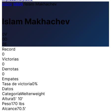
Inicio
/
MMA
/
Islam Makhachev
Islam Makhachev
0
V
0
D
0
E
Record
0
Victorias
0
Derrotas
0
Empates
Tasa de victoria
0
%
Datos
Categoría
Welterweight
Altura
5' 10'
Peso
170 lbs
Alcance
70.5'