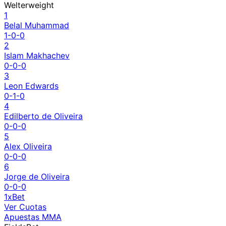
Welterweight
1
Belal Muhammad
1
-
0
-
0
2
Islam Makhachev
0
-
0
-
0
3
Leon Edwards
0
-
1
-
0
4
Edilberto de Oliveira
0
-
0
-
0
5
Alex Oliveira
0
-
0
-
0
6
Jorge de Oliveira
0
-
0
-
0
1xBet
Ver Cuotas
Apuestas MMA