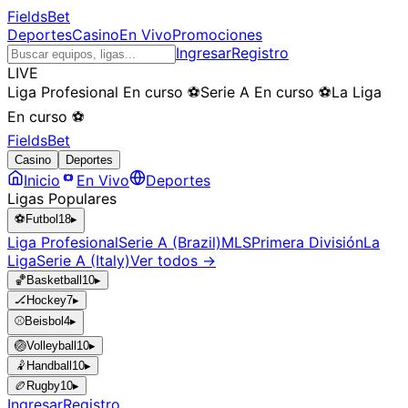
FieldsBet
Deportes
Casino
En Vivo
Promociones
Ingresar
Registro
LIVE
Liga Profesional
En curso
⚽
Serie A
En curso
⚽
La Liga
En curso
⚽
FieldsBet
Casino
Deportes
Inicio
En Vivo
Deportes
Ligas Populares
⚽
Futbol
18
▸
Liga Profesional
Serie A (Brazil)
MLS
Primera División
La
Liga
Serie A (Italy)
Ver todos →
🏀
Basketball
10
▸
🏒
Hockey
7
▸
⚾
Beisbol
4
▸
🏐
Volleyball
10
▸
🤾
Handball
10
▸
🏉
Rugby
10
▸
Ingresar
Registro