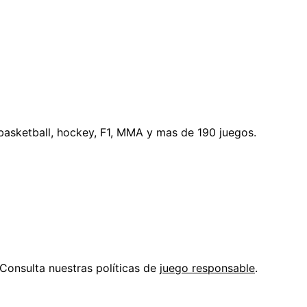
 basketball, hockey, F1, MMA y mas de 190 juegos.
Consulta nuestras políticas de
juego responsable
.