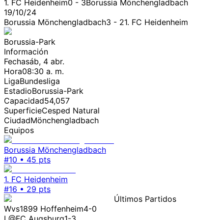
1. FC Heidenheim
0
-
3
Borussia Mönchengladbach
19/10/24
Borussia Mönchengladbach
3
-
2
1. FC Heidenheim
Borussia-Park
Información
Fecha
sáb, 4 abr.
Hora
08:30 a. m.
Liga
Bundesliga
Estadio
Borussia-Park
Capacidad
54,057
Superficie
Cesped Natural
Ciudad
Mönchengladbach
Equipos
Borussia Mönchengladbach
#
10
•
45
pts
1. FC Heidenheim
#
16
•
29
pts
Últimos Partidos
W
vs
1899 Hoffenheim
4-0
L
@
FC Augsburg
1-3