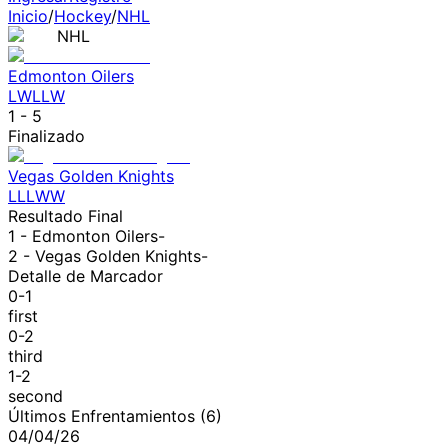
Inicio
/
Hockey
/
NHL
NHL
Edmonton Oilers
L
W
L
L
W
1
-
5
Finalizado
Vegas Golden Knights
L
L
L
W
W
Resultado Final
1 -
Edmonton Oilers
-
2 -
Vegas Golden Knights
-
Detalle de Marcador
0-1
first
0-2
third
1-2
second
Últimos Enfrentamientos (
6
)
04/04/26