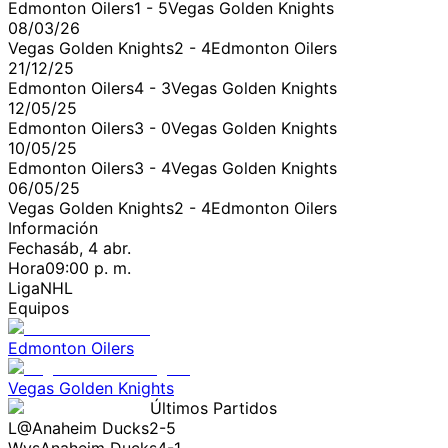
Edmonton Oilers
1
-
5
Vegas Golden Knights
08/03/26
Vegas Golden Knights
2
-
4
Edmonton Oilers
21/12/25
Edmonton Oilers
4
-
3
Vegas Golden Knights
12/05/25
Edmonton Oilers
3
-
0
Vegas Golden Knights
10/05/25
Edmonton Oilers
3
-
4
Vegas Golden Knights
06/05/25
Vegas Golden Knights
2
-
4
Edmonton Oilers
Información
Fecha
sáb, 4 abr.
Hora
09:00 p. m.
Liga
NHL
Equipos
Edmonton Oilers
Vegas Golden Knights
Últimos Partidos
L
@
Anaheim Ducks
2-5